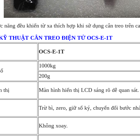
 năng đều khiển từ xa thích hợp khi sử dụng cân treo trên ca
KỸ THUẬT CÂN TREO ĐIỆN TỬ OCS-E-1T
OCS-E-1T
1000kg
số
200g
 thị
Màn hình hiển thị LCD sáng rõ dễ quan sát.
Trừ bì, zero, giữ số ký, chuyển đổi bước nhảy
Không xoay.