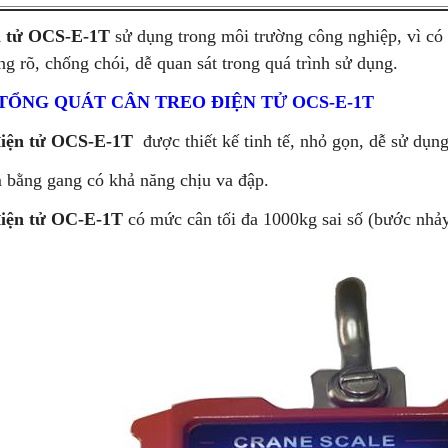
n tử OCS-E-1T
sử dụng trong môi trường công nghiệp, vì có 
g rõ, chống chói, dễ quan sát trong quá trình sử dụng.
TỔNG QUÁT CÂN TREO ĐIỆN TỬ OCS-E-1T
điện tử OCS-E-1T
được thiết kế tinh tế, nhỏ gọn, dễ sử dụng
bằng gang có khả năng chịu va đập.
điện tử OC-E-1T
có mức cân tối đa 1000kg sai số (bước nhảy