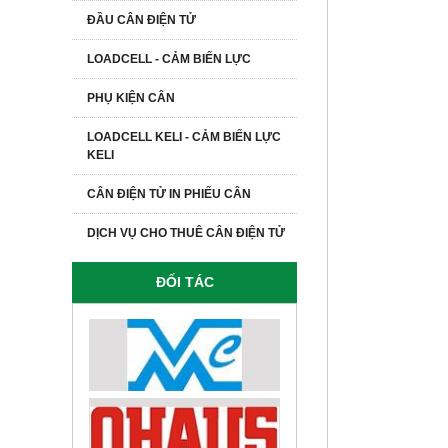
ĐẦU CÂN ĐIỆN TỬ
LOADCELL - CẢM BIẾN LỰC
PHỤ KIỆN CÂN
LOADCELL KELI - CẢM BIẾN LỰC
KELI
CÂN ĐIỆN TỬ IN PHIẾU CÂN
DỊCH VỤ CHO THUÊ CÂN ĐIỆN TỬ
ĐỐI TÁC