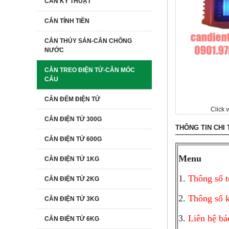
CÂN KỸ THUẬT
CÂN TÍNH TIỀN
CÂN THỦY SẢN-CÂN CHỐNG
NƯỚC
CÂN TREO ĐIỆN TỬ-CÂN MÓC
CẨU
CÂN ĐẾM ĐIỆN TỬ
Click 
CÂN ĐIỆN TỬ 300G
THÔNG TIN CHI 
CÂN ĐIỆN TỬ 600G
Menu
CÂN ĐIỆN TỬ 1KG
1.
Thông số t
CÂN ĐIỆN TỬ 2KG
2.
Thông số k
CÂN ĐIỆN TỬ 3KG
3.
Liên hệ bá
CÂN ĐIỆN TỬ 6KG