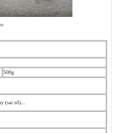
o.
500g
 (sai số)...