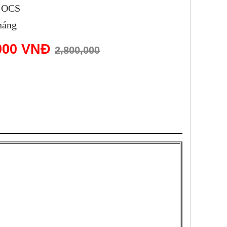
: OCS
háng
,000 VNĐ
2,800,000