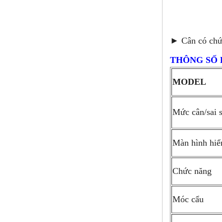
► Cân có chức
THÔNG SỐ 
MODEL
Mức cân/sai 
Màn hình hiển
Chức năng
Móc cẩu