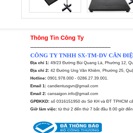
Thông Tin Công Ty
------------------------------------------------------
CÔNG TY TNHH SX-TM-DV CÂN ĐIỆ
Địa chỉ 1:
49/23 Đường Bùi Quang Là, Phường 12, Q
Địa chỉ 2:
42 Đường Ung Văn Khiêm, Phường 25, Qu
Hotline:
0901.978.000 -
0286.27.39.001.
Email 1:
candientusgvn@gmail.com
Email 2:
cansaigon.info@gmail.com
GPĐKKD:
số 0316151950 do Sở KH và ĐT TPHCM cấ
Giờ làm việc:
từ thứ 2 đến thứ 7 bắt đầu 8.00 giờ đến