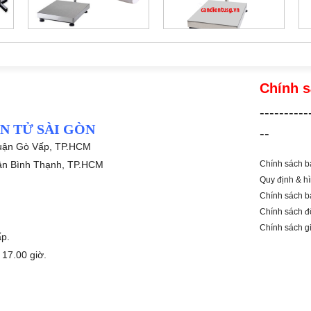
Chính 
----------
N TỬ SÀI GÒN
--
uận Gò Vấp, TP.HCM
ận Bình Thạnh, TP.HCM
Chính sách bả
Quy định & hì
Chính sách b
Chính sách đổ
Chính sách g
p.
 17.00 giờ.