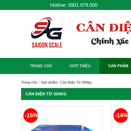
Hotline: 0901.978.000
TRANG CHỦ
GIỚI THIỆU
SẢN PHẨM
Trang chủ
»
Sản phẩm
»
Cân Điện Tử 300kg
CÂN ĐIỆN TỬ 300KG
-15%
-14%