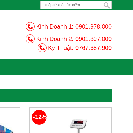
Kinh Doanh 1:
0901.978.000
Kinh Doanh 2:
0901.897.000
Kỹ Thuật:
0767.687.900
-12%