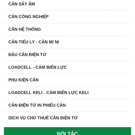
CÂN SẤY ẨM
CÂN CÔNG NGHIỆP
CÂN HỆ THỐNG
CÂN TIỂU LY - CÂN MI NI
ĐẦU CÂN ĐIỆN TỬ
LOADCELL - CẢM BIẾN LỰC
PHỤ KIỆN CÂN
LOADCELL KELI - CẢM BIẾN LỰC KELI
CÂN ĐIỆN TỬ IN PHIẾU CÂN
DỊCH VỤ CHO THUÊ CÂN ĐIỆN TỬ
ĐỐI TÁC