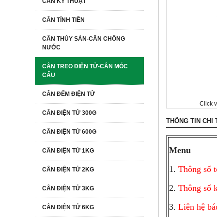
CÂN KỸ THUẬT
CÂN TÍNH TIỀN
CÂN THỦY SẢN-CÂN CHỐNG
NƯỚC
CÂN TREO ĐIỆN TỬ-CÂN MÓC
CẨU
CÂN ĐẾM ĐIỆN TỬ
Click 
CÂN ĐIỆN TỬ 300G
THÔNG TIN CHI 
CÂN ĐIỆN TỬ 600G
Menu
CÂN ĐIỆN TỬ 1KG
1.
Thông số t
CÂN ĐIỆN TỬ 2KG
2.
Thông số k
CÂN ĐIỆN TỬ 3KG
3.
Liên hệ bá
CÂN ĐIỆN TỬ 6KG