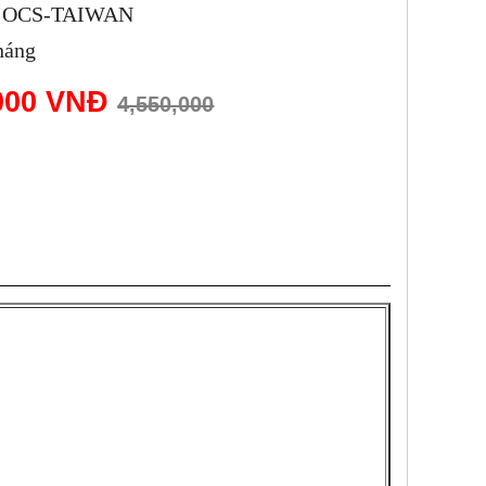
t: OCS-TAIWAN
háng
,000 VNĐ
4,550,000