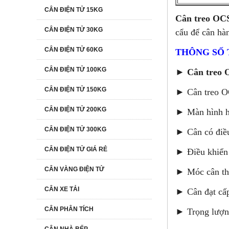
CÂN ĐIỆN TỬ 15KG
Cân treo OC
CÂN ĐIỆN TỬ 30KG
cẩu để cân hàn
CÂN ĐIỆN TỬ 60KG
THÔNG SỐ 
CÂN ĐIỆN TỬ 100KG
►
Cân treo 
CÂN ĐIỆN TỬ 150KG
► Cân treo O
CÂN ĐIỆN TỬ 200KG
► Màn hình hi
CÂN ĐIỆN TỬ 300KG
► Cân có điều
CÂN ĐIỆN TỬ GIÁ RẺ
► Điều khiển
CÂN VÀNG ĐIỆN TỬ
► Móc cân the
CÂN XE TẢI
► Cân đạt cấp
CÂN PHÂN TÍCH
► Trọng lượn