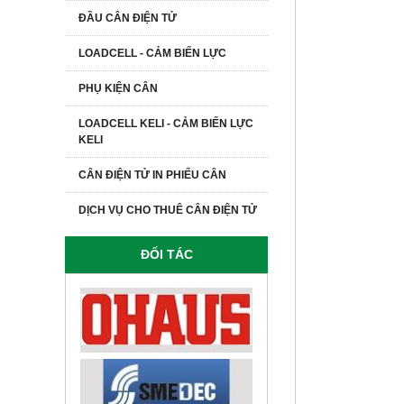
ĐẦU CÂN ĐIỆN TỬ
LOADCELL - CẢM BIẾN LỰC
PHỤ KIỆN CÂN
LOADCELL KELI - CẢM BIẾN LỰC
KELI
CÂN ĐIỆN TỬ IN PHIẾU CÂN
DỊCH VỤ CHO THUÊ CÂN ĐIỆN TỬ
ĐỐI TÁC