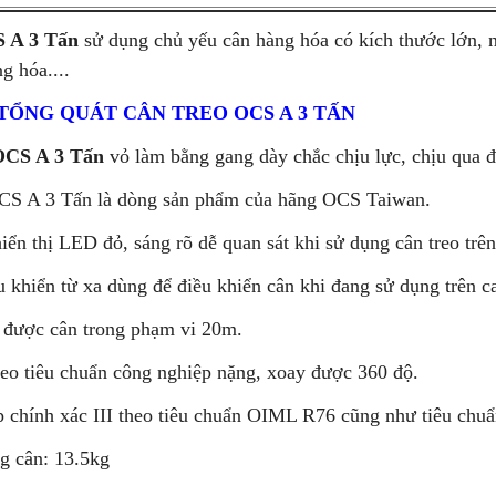
S A 3 Tấn
sử dụng chủ yếu cân hàng hóa có kích thước lớn, nh
g hóa....
TỔNG QUÁT CÂN TREO OCS A 3 TẤN
OCS A 3 Tấn
vỏ làm bằng gang dày chắc chịu lực, chịu qua đ
CS A 3 Tấn là dòng sản phẩm của hãng OCS Taiwan.
ển thị LED đỏ, sáng rõ dễ quan sát khi sử dụng cân treo trên
 khiển từ xa dùng để điều khiển cân khi đang sử dụng trên c
 được cân trong phạm vi 20m.
o tiêu chuẩn công nghiệp nặng, xoay được 360 độ.
 chính xác III theo tiêu chuẩn OIML R76 cũng như tiêu ch
g cân: 13.5kg