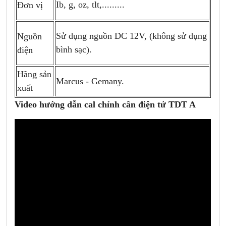
Ib, g, oz, tlt,.........
Đơn vị
Sử dụng nguồn DC 12V, (không sử dụng
Nguồn
bình sạc).
điện
Hãng sản
Marcus - Gemany.
xuất
Video hướng dẫn cal chỉnh cân điện tử TDT A