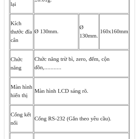
lại
Kích
Ø
Ø 130mm.
160x160mm
thước đĩa
130mm.
cân
Chức năng trừ bì, zero, đếm, cộn
Chức
dồn,...........
năng
Màn hình
Màn hình LCD sáng rõ.
hiển thị
Cổng kết
Cổng RS-232 (Gắn theo yêu cầu).
nối