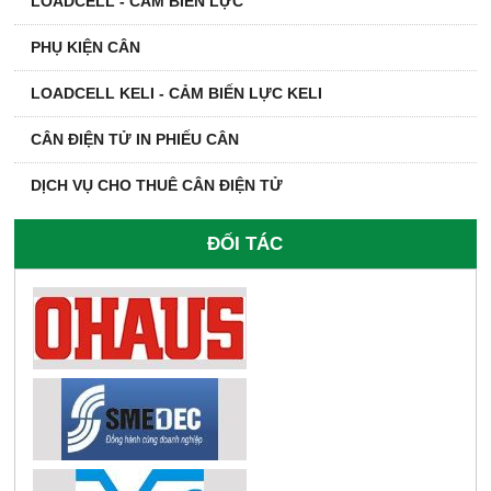
LOADCELL - CẢM BIẾN LỰC
PHỤ KIỆN CÂN
LOADCELL KELI - CẢM BIẾN LỰC KELI
CÂN ĐIỆN TỬ IN PHIẾU CÂN
DỊCH VỤ CHO THUÊ CÂN ĐIỆN TỬ
ĐỐI TÁC