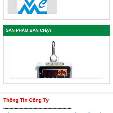
SẢN PHẨM BÁN CHẠY
Thông Tin Công Ty
------------------------------------------------------