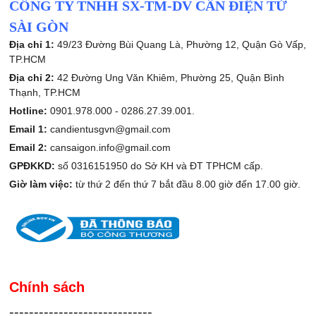
CÔNG TY TNHH SX-TM-DV CÂN ĐIỆN TỬ
SÀI GÒN
Địa chỉ 1:
49/23 Đường Bùi Quang Là, Phường 12, Quận Gò Vấp,
TP.HCM
Địa chỉ 2:
42 Đường Ung Văn Khiêm, Phường 25, Quận Bình
Thạnh, TP.HCM
Hotline:
0901.978.000 -
0286.27.39.001.
Email 1:
candientusgvn@gmail.com
Email 2:
cansaigon.info@gmail.com
GPĐKKD:
số 0316151950 do Sở KH và ĐT TPHCM cấp.
Giờ làm việc:
từ thứ 2 đến thứ 7 bắt đầu 8.00 giờ đến 17.00 giờ.
Chính sách
-----------------------------