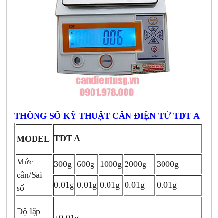
THÔNG SỐ KỸ THUẬT CÂN ĐIỆN TỬ TDT A
TDT A
MODEL
Mức
300g
600g
1000g
2000g
3000g
cân/Sai
0.01g
0.01g
0.01g
0.01g
0.01g
số
Độ lặp
±0.01g.