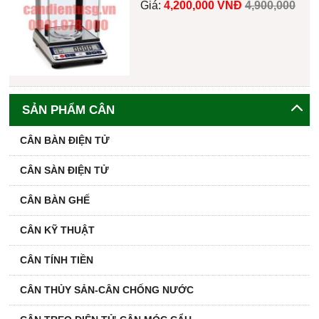
Giá:
4,200,000 VNĐ
4,900,000
SẢN PHẨM CÂN
CÂN BÀN ĐIỆN TỬ
CÂN SÀN ĐIỆN TỬ
CÂN BÀN GHẾ
CÂN KỸ THUẬT
CÂN TÍNH TIỀN
CÂN THỦY SẢN-CÂN CHỐNG NƯỚC