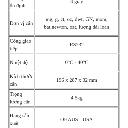
3 giây
ổn định
mg, g, ct, oz, dwt, GN, mom,
Đơn vị cân
bat,newton, ozt, lượng đài loan
Cổng giao
RS232
tiếp
Nhiệt độ
0°C - 40°C
Kích thước
196 x 287 x 32 mm
cân
Trọng
4.5kg
lượng cân
Hãng sản
OHAUS - USA
xuất