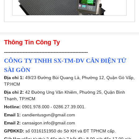
Thông Tin Công Ty
------------------------------------------------------
CÔNG TY TNHH SX-TM-DV CÂN ĐIỆN TỬ
SÀI GÒN
Địa chỉ 1:
49/23 Đường Bùi Quang Là, Phường 12, Quận Gò Vấp,
TP.HCM
Địa chỉ 2:
42 Đường Ung Văn Khiêm, Phường 25, Quận Bình
Thạnh, TP.HCM
Hotline:
0901.978.000 -
0286.27.39.001.
Email 1:
candientusgvn@gmail.com
Email 2:
cansaigon.info@gmail.com
GPĐKKD:
số 0316151950 do Sở KH và ĐT TPHCM cấp.
Giờ làm việc:
từ thứ 2 đến thứ 7 bắt đầu 8.00 giờ đến 17.00 giờ.