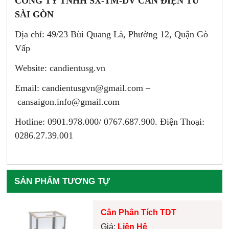
CÔNG TY TNHH SX-TM-DV CÂN ĐIỆN TỬ
SÀI GÒN
Địa chỉ: 49/23 Bùi Quang Là, Phường 12, Quận Gò
Vấp
Website: candientusg.vn
Email:
candientusgvn@gmail.com –
cansaigon.info@gmail.com
Hotline: 0901.978.000/ 0767.687.900. Điện Thoại:
0286.27.39.001
SẢN PHẨM TƯƠNG TỰ
Cân Phân Tích TDT
Giá:
Liên Hệ