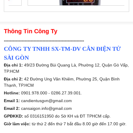
Thông Tin Công Ty
------------------------------------------------------
CÔNG TY TNHH SX-TM-DV CÂN ĐIỆN TỬ
SÀI GÒN
Địa chỉ 1:
49/23 Đường Bùi Quang Là, Phường 12, Quận Gò Vấp,
TP.HCM
Địa chỉ 2:
42 Đường Ung Văn Khiêm, Phường 25, Quận Bình
Thạnh, TP.HCM
Hotline:
0901.978.000 -
0286.27.39.001.
Email 1:
candientusgvn@gmail.com
Email 2:
cansaigon.info@gmail.com
GPĐKKD:
số 0316151950 do Sở KH và ĐT TPHCM cấp.
Giờ làm việc:
từ thứ 2 đến thứ 7 bắt đầu 8.00 giờ đến 17.00 giờ.