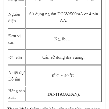
Sử dụng nguồn DC6V/500mA or 4 pin
Nguồn
AA.
điện
Đơn vị
Kg, ib,.....
cân
Cân sử dụng đĩa vuông.
Đĩa cân
Nhiệt độ/
o
o
0
C ~ 40
C.
Độ ẩm
Hãng sản
TANITA(JAPAN).
xuất
Tham khảo thêm:
cân bàn, cân phân tích, can phan