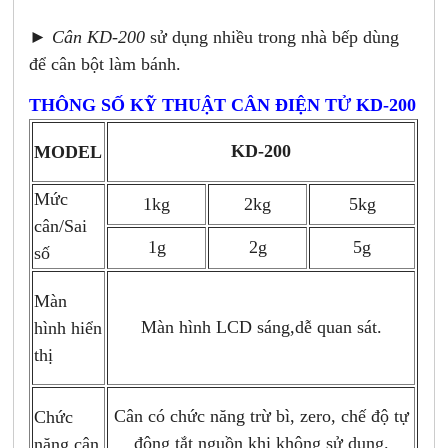
► Cân KD-200
sử dụng nhiều trong nhà bếp dùng
để cân bột làm bánh.
THÔNG SỐ KỸ THUẬT CÂN ĐIỆN TỬ KD-200
KD-200
MODEL
Mức
1kg
2kg
5kg
cân/Sai
1g
2g
5g
số
Màn
Màn hình LCD sáng,dễ quan sát.
hình hiển
thị
Cân có chức năng trừ bì, zero, chế độ tự
Chức
động tắt nguồn khi không sử dụng.
năng cân