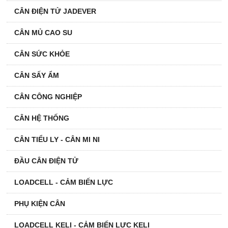
CÂN ĐIỆN TỬ JADEVER
CÂN MỦ CAO SU
CÂN SỨC KHỎE
CÂN SẤY ẨM
CÂN CÔNG NGHIỆP
CÂN HỆ THỐNG
CÂN TIỂU LY - CÂN MI NI
ĐẦU CÂN ĐIỆN TỬ
LOADCELL - CẢM BIẾN LỰC
PHỤ KIỆN CÂN
LOADCELL KELI - CẢM BIẾN LỰC KELI