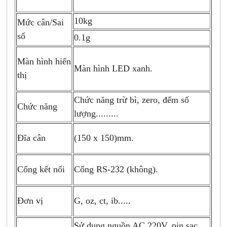
10kg
Mức cân/Sai
số
0.1g
Màn hình hiển
Màn hình LED xanh.
thị
Chức năng trừ bì, zero, đếm số
Chức năng
lượng.........
(150 x 150)mm.
Đĩa cân
Cổng RS-232 (không).
Cổng kết nối
G, oz, ct, ib.....
Đơn vị
Sử dụng nguồn AC 220V, pin sạc