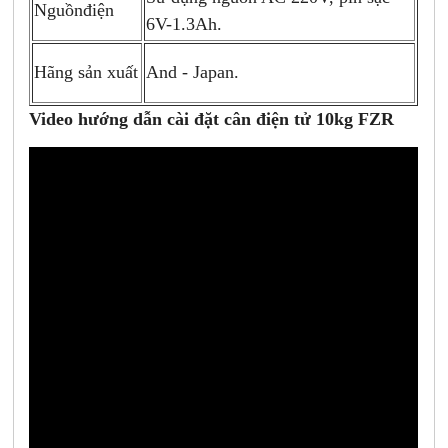
Nguồnđiện
6V-1.3Ah.
And - Japan.
Hãng sản xuất
Video hướng dẫn cài đặt cân điện tử 10kg FZR