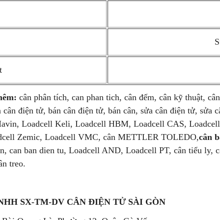
S
t
hêm:
cân phân tích, can phan tich, cân đếm, cân kỹ thuật, cân
 cân điện tử, bán cân điện tử, bán cân, sửa cân điện tử, sửa c
Mavin, Loadcell Keli, Loadcell HBM, Loadcell CAS, Loadcell
cell Zemic, Loadcell VMC, cân METTLER TOLEDO,
cân b
àn, can ban dien tu, Loadcell AND, Loadcell PT, cân tiểu ly, c
ân treo.
NHH SX-TM-DV CÂN ĐIỆN TỬ SÀI GÒN