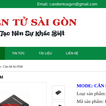
Email: candientusgvn@gmail.com
TIN TỨC
TÀI LIỆU
LIÊN HỆ
m
»
Cân Mi Ni-FEM
EM
MODE: CÂN 
Loại sản phẩm:
Mã sản phẩm: