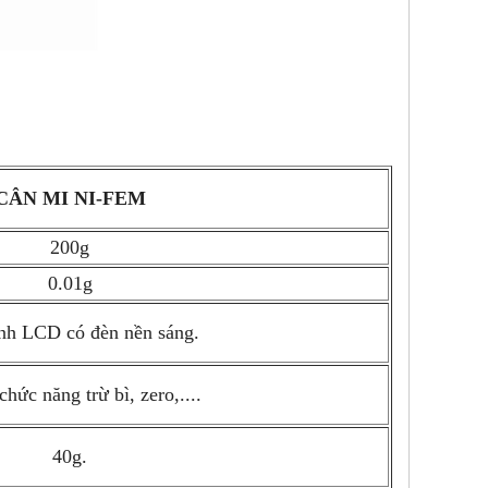
CÂN MI NI-FEM
200g
0.01g
nh LCD có đèn nền sáng.
hức năng trừ bì, zero,....
40g.