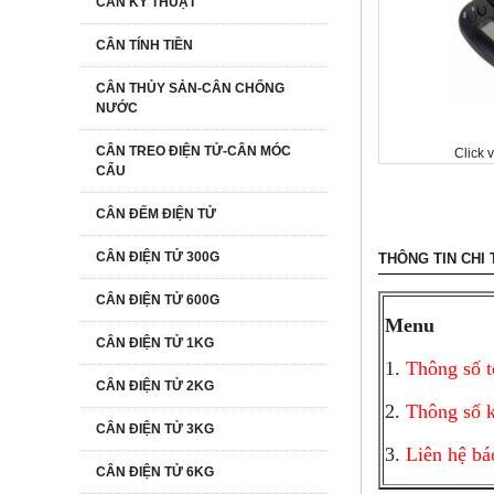
CÂN KỸ THUẬT
CÂN TÍNH TIỀN
CÂN THỦY SẢN-CÂN CHỐNG
NƯỚC
CÂN TREO ĐIỆN TỬ-CÂN MÓC
Click 
CẨU
CÂN ĐẾM ĐIỆN TỬ
CÂN ĐIỆN TỬ 300G
THÔNG TIN CHI 
CÂN ĐIỆN TỬ 600G
Menu
CÂN ĐIỆN TỬ 1KG
1.
Thông số t
CÂN ĐIỆN TỬ 2KG
2.
Thông số k
CÂN ĐIỆN TỬ 3KG
3.
Liên hệ bá
CÂN ĐIỆN TỬ 6KG