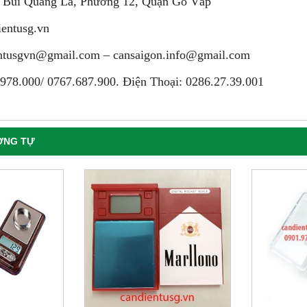
23 Bùi Quang Là, Phường 12, Quận Gò Vấp
ientusg.vn
entusgvn@gmail.com –
cansaigon.info@gmail.com
.978.000/ 0767.687.900. Điện Thoại: 0286.27.39.001
ƠNG TỰ