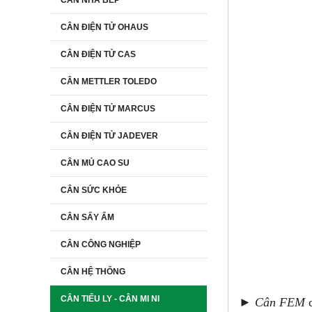
CÂN NHÀ BẾP
CÂN ĐIỆN TỬ OHAUS
CÂN ĐIỆN TỬ CAS
CÂN METTLER TOLEDO
CÂN ĐIỆN TỬ MARCUS
CÂN ĐIỆN TỬ JADEVER
CÂN MỦ CAO SU
CÂN SỨC KHỎE
CÂN SẤY ẨM
CÂN CÔNG NGHIỆP
CÂN HỆ THỐNG
CÂN TIỂU LY - CÂN MI NI
► Cân FEM
c