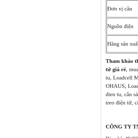
Đơn vị cân
Nguồn điện
Hãng sản xuấ
Tham khảo t
tử giá rẻ
, mua
tu, Loadcell 
OHAUS, Load
dien tu, cân s
treo điện tử, c
CÔNG TY T