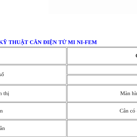
KỸ THUẬT CÂN ĐIỆN TỬ MI NI-FEM
số
 thị
Màn hì
ân
Cân có c
cân