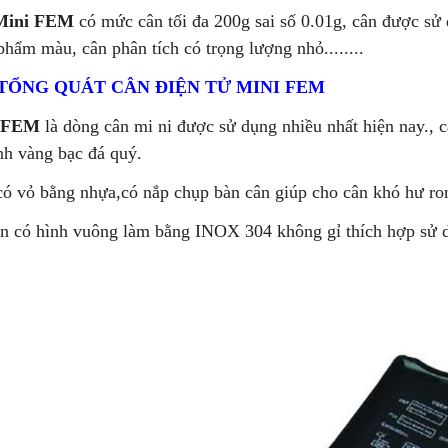
 Mini FEM
có mức cân tối đa 200g sai số 0.01g, cân được sử
phẩm màu, cân phân tích có trọng lượng nhỏ........
TỔNG QUÁT CÂN ĐIỆN TỬ MINI FEM
i FEM
là dòng cân mi ni được sử dụng nhiều nhất hiện nay., 
nh vàng bạc đá quý.
ó vỏ bằng nhựa,có nắp chụp bàn cân giúp cho cân khó hư ron
 có hình vuông làm bằng INOX 304 không gỉ thích hợp sử dụ