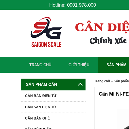
Hotline: 0901.978.000
TRANG CHỦ
GIỚI THIỆU
SẢN PHẨM
Trang chủ
»
Sản phẩ
SẢN PHẨM CÂN
Cân Mi Ni-F
CÂN BÀN ĐIỆN TỬ
CÂN SÀN ĐIỆN TỬ
-17%
CÂN BÀN GHẾ