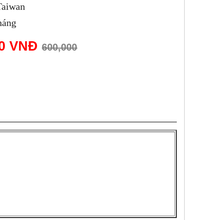
Taiwan
háng
00 VNĐ
600,000