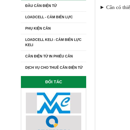
ĐẦU CÂN ĐIỆN TỬ
► Cân có thiết
LOADCELL - CẢM BIẾN LỰC
PHỤ KIỆN CÂN
LOADCELL KELI - CẢM BIẾN LỰC
KELI
CÂN ĐIỆN TỬ IN PHIẾU CÂN
DỊCH VỤ CHO THUÊ CÂN ĐIỆN TỬ
ĐỐI TÁC