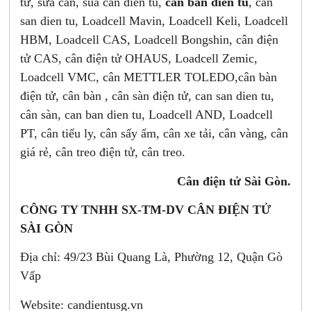
tử, sửa cân, sua can dien tu,
can ban dien tu
, can
san dien tu, Loadcell Mavin, Loadcell Keli, Loadcell
HBM, Loadcell CAS, Loadcell Bongshin, cân điện
tử CAS, cân điện tử OHAUS, Loadcell Zemic,
Loadcell VMC, cân METTLER TOLEDO,cân bàn
điện tử, cân bàn , cân sàn điện tử, can san dien tu,
cân sàn, can ban dien tu, Loadcell AND, Loadcell
PT, cân tiểu ly, cân sấy ẩm, cân xe tải, cân vàng, cân
giá rẻ, cân treo điện tử, cân treo.
Cân điện tử Sài Gòn.
CÔNG TY TNHH SX-TM-DV CÂN ĐIỆN TỬ
SÀI GÒN
Địa chỉ: 49/23 Bùi Quang Là, Phường 12, Quận Gò
Vấp
Website: candientusg.vn