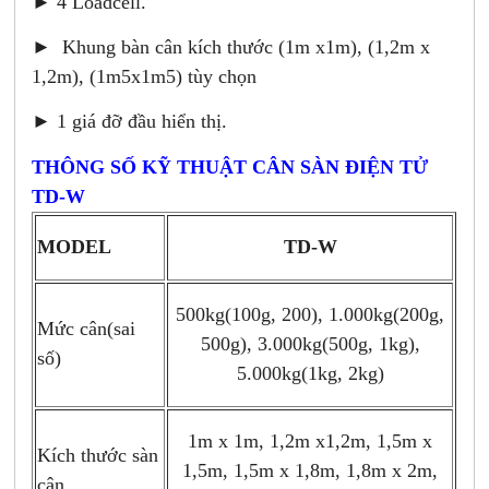
► 4 Loadcell.
► Khung bàn cân kích thước (1m x1m), (1,2m x
1,2m), (1m5x1m5) tùy chọn
► 1 giá đỡ đầu hiển thị.
THÔNG SỐ KỸ THUẬT CÂN SÀN ĐIỆN TỬ
TD-W
MODEL
TD-W
500kg(100g, 200), 1.000kg(200g,
Mức cân(sai
500g), 3.000kg(500g, 1kg),
số)
5.000kg(1kg, 2kg)
1m x 1m, 1,2m x1,2m, 1,5m x
Kích thước sàn
1,5m, 1,5m x 1,8m, 1,8m x 2m,
cân