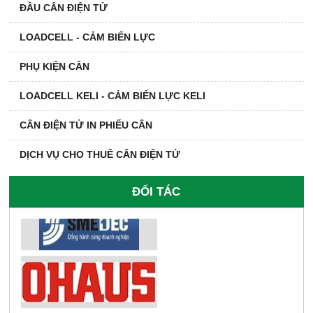
ĐẦU CÂN ĐIỆN TỬ
LOADCELL - CẢM BIẾN LỰC
PHỤ KIỆN CÂN
LOADCELL KELI - CẢM BIẾN LỰC KELI
CÂN ĐIỆN TỬ IN PHIẾU CÂN
DỊCH VỤ CHO THUÊ CÂN ĐIỆN TỬ
ĐỐI TÁC