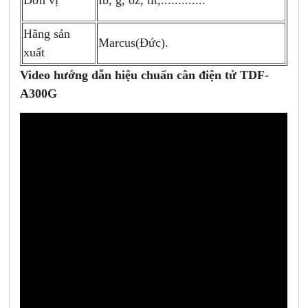
Đơn vị
Ib, g, oz, tlt,.............
Hãng sản
Marcus(Đức).
xuất
Video hướng dẫn hiệu chuẩn cân điện tử TDF-
A300G