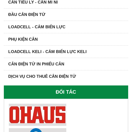
CÂN TIỂU LY - CÂN MI NI
ĐẦU CÂN ĐIỆN TỬ
LOADCELL - CẢM BIẾN LỰC
PHỤ KIỆN CÂN
LOADCELL KELI - CẢM BIẾN LỰC KELI
CÂN ĐIỆN TỬ IN PHIẾU CÂN
DỊCH VỤ CHO THUÊ CÂN ĐIỆN TỬ
ĐỐI TÁC