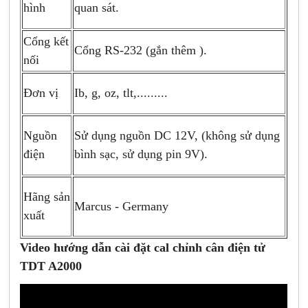
hình
quan sát.
Cổng kết
Cổng RS-232 (gắn thêm ).
nối
Đơn vị
Ib, g, oz, tlt,.........
Nguồn
Sử dụng nguồn DC 12V, (không sử dụng
điện
bình sạc, sử dụng pin 9V).
Hãng sản
Marcus - Germany
xuất
Video hướng dẫn cài đặt cal chỉnh cân điện tử
TDT A2000