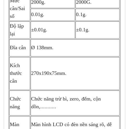
Mức
2000g.
2000G.
cân/Sai
0.01g.
0.1g.
số
Độ lặp
±0.1g.
±0.01g.
lại
Đĩa cân
Ø 138mm.
Kích
270x190x75mm.
thước
cân
Chức
Chức năng trừ bì, zero, đếm, cộn
năng
dồn,...........
Màn
Màn hình LCD có đèn nền sáng rõ, dễ