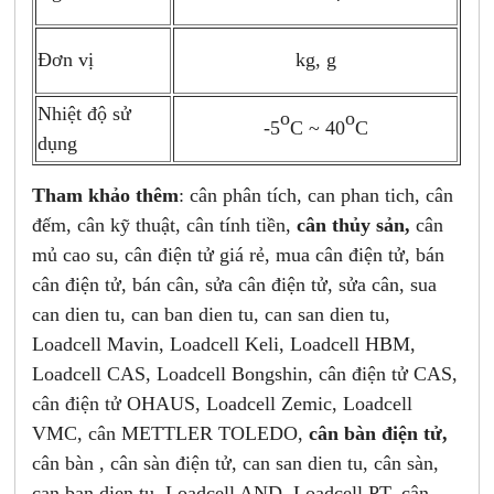
Đơn vị
kg, g
Nhiệt độ sử
o
o
-5
C ~ 40
C
dụng
Tham khảo thêm
: cân phân tích, can phan tich, cân
đếm, cân kỹ thuật, cân tính tiền,
cân thủy sản
,
cân
mủ cao su, cân điện tử giá rẻ, mua cân điện tử, bán
cân điện tử, bán cân, sửa cân điện tử, sửa cân, sua
can dien tu, can ban dien tu, can san dien tu,
Loadcell Mavin, Loadcell Keli, Loadcell HBM,
Loadcell CAS, Loadcell Bongshin, cân điện tử CAS,
cân điện tử OHAUS, Loadcell Zemic, Loadcell
VMC, cân METTLER TOLEDO,
cân bàn điện tử
,
cân bàn , cân sàn điện tử, can san dien tu, cân sàn,
can ban dien tu, Loadcell AND, Loadcell PT, cân