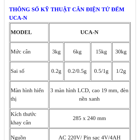
THÔNG SỐ KỸ THUẬT CÂN ĐIỆN TỬ ĐẾM
UCA-N
MODEL
UCA-N
Mức cân
3kg
6kg
30kg
15kg
Sai số
0.2g
0.2/0.5g
1/2g
0.5/1g
Màn hình hiển
3 màn hình LCD, cao 19 mm, đèn
thị
nền xanh
Kích thước
285 x 240 mm
khay cân
Nguồn
AC 220V/ Pin sạc 4V/4AH