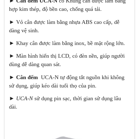
►
Cân đếm UCA-N
có Khung cân được làm bằng
hợp kim thép, độ bền cao, chống quá tải.
► Vỏ cân được làm bằng nhựa ABS cao cấp, dễ
dàng vệ sinh.
► Khay cân được làm bằng inox, bề mặt rộng lớn.
► Màn hình hiển thị LCD, có đèn nền, giúp người
dùng dễ dàng quan sát.
►
Cân đếm
UCA-N tự động tắt nguồn khi không
sử dụng, giúp kéo dài tuổi thọ của pin.
►
UCA-N
sử dụng pin sạc, thời gian sử dụng lâu
dài.