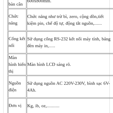
600x800mm.
bàn cân
Chức
Chức năng như trừ bì, zero, cộng dồn,tiết
năng
kiệm pin, chế độ tự, động tắt nguồn,......
Cổng kết
Sử dụng cổng RS-232 kết nối máy tính, bảng
nối
đèn máy in,.....
Màn
Màn hình LCD sáng rõ.
hình hiển
thị
Nguồn
Sử dụng nguồn AC 220V-230V, bình sạc 6V-
điện
4Ah.
Đơn vị
Kg, ib, oz,..........