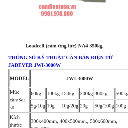
Loadcell (cảm ứng lực) NA4 350kg
THÔNG SỐ KỸ THUẬT CÂN BÀN ĐIỆN TỬ
JADEVER JWI-3000W
MODEL
JWI-3000W
Mức
60kg
100kg
150kg
200kg
300kg
500k
cân/Sai
5g/10g
10g
10g/20g
20g
50g/100g
100g
số
Kích
300x400mm, 400x500mm., 500x600mm,
thước