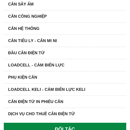
CÂN SẤY ẨM
CÂN CÔNG NGHIỆP
CÂN HỆ THỐNG
CÂN TIỂU LY - CÂN MI NI
ĐẦU CÂN ĐIỆN TỬ
LOADCELL - CẢM BIẾN LỰC
PHỤ KIỆN CÂN
LOADCELL KELI - CẢM BIẾN LỰC KELI
CÂN ĐIỆN TỬ IN PHIẾU CÂN
DỊCH VỤ CHO THUÊ CÂN ĐIỆN TỬ
ĐỐI TÁC