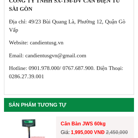
CÔNG TY TNHH SX-TM-DV CÂN ĐIỆN TỬ
SÀI GÒN
Địa chỉ: 49/23 Bùi Quang Là, Phường 12, Quận Gò
Vấp
Website: candientusg.vn
Email:
candientusgvn@gmail.com
Hotline: 0901.978.000/ 0767.687.900. Điện Thoại:
0286.27.39.001
SẢN PHẨM TƯƠNG TỰ
Cân Bàn JWS 60kg
Giá:
1,995,000 VNĐ
2,450,000