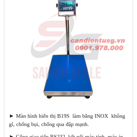
► Màn hình hiển thị B19S làm bằng INOX không
gỉ, chống bụi, chống qua đập mạnh.
► Cổng giao tiếp RS232, kết nối máy tính, máy in