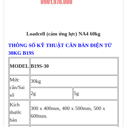
Loadcell (cảm ứng lực) NA4 60kg
THÔNG SỐ KỸ THUẬT CÂN BÀN ĐIỆN TỬ
30KG B19S
MODEL
B19S-30
Mức
30kg
cân/Sai
2g
5g
số
Kích
300 x 400mm, 400 x 500mm, 500 x
thước
600mm.
bàn