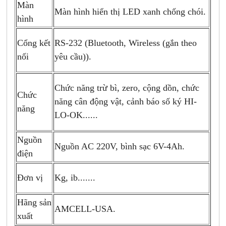
Màn
Màn hình hiển thị LED xanh chống chói.
hình
Cổng kết
RS-232 (
Bluetooth, Wireless (gắn theo
nối
yêu cầu)).
Chức năng trừ bì, zero, cộng dồn, chức
Chức
năng cân động vật, cảnh báo số ký HI-
năng
LO-OK......
Nguồn
Nguồn AC 220V, bình sạc 6V-4Ah.
điện
Đơn vị
Kg, ib.......
Hãng sản
AMCELL-USA.
xuất