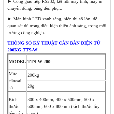
► Cổng giao tiếp RS232, kết nối máy tính, máy in
chuyên dùng, bảng đèn phụ...
► Màn hình LED xanh sáng, hiển thị số lớn, dễ
quan sát dù trong điều kiện thiếu ánh sáng, trong môi
trường công nghiệp.
THÔNG SỐ KỸ THUẬT CÂN BÀN ĐIỆN TỬ
200KG TTS-W
MODEL
TTS-W-200
Mức
200kg
cân/sai
20g
số
300 x 400mm, 400 x 500mm, 500 x
Kích
600mm, 600 x 800mm (kích thước tùy
thước
chọn)...
bàn cân