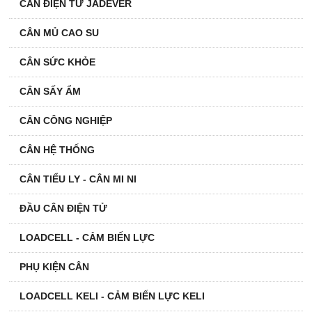
CÂN ĐIỆN TỬ JADEVER
CÂN MỦ CAO SU
CÂN SỨC KHỎE
CÂN SẤY ẨM
CÂN CÔNG NGHIỆP
CÂN HỆ THỐNG
CÂN TIỂU LY - CÂN MI NI
ĐẦU CÂN ĐIỆN TỬ
LOADCELL - CẢM BIẾN LỰC
PHỤ KIỆN CÂN
LOADCELL KELI - CẢM BIẾN LỰC KELI