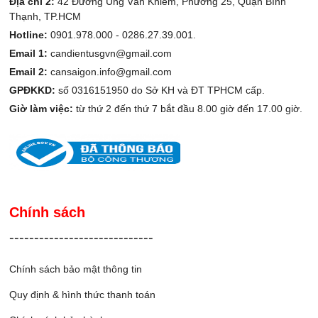
Địa chỉ 2:
42 Đường Ung Văn Khiêm, Phường 25, Quận Bình
Thạnh, TP.HCM
Hotline:
0901.978.000 -
0286.27.39.001.
Email 1:
candientusgvn@gmail.com
Email 2:
cansaigon.info@gmail.com
GPĐKKD:
số 0316151950 do Sở KH và ĐT TPHCM cấp.
Giờ làm việc:
từ thứ 2 đến thứ 7 bắt đầu 8.00 giờ đến 17.00 giờ.
Chính sách
-----------------------------
Chính sách bảo mật thông tin
Quy định & hình thức thanh toán