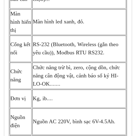
Màn
Màn hình led xanh, đỏ.
hình hiển
thị
Cổng kết
RS-232 (Bluetooth, Wireless (gắn theo
nối
yêu cầu)),
Modbus RTU RS232.
Chức năng trừ bì, zero, cộng dồn, chức
Chức
năng cân động vật, cảnh báo số ký HI-
năng
LO-OK.......
Kg, ib....
Đơn vị
Nguồn
Nguồn AC 220V, bình sạc 6V-4.5Ah.
điện