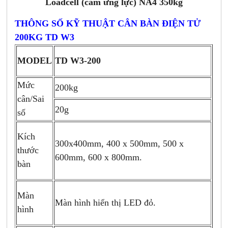
Loadcell (cảm ứng lực) NA4 350kg
THÔNG SỐ KỸ THUẬT CÂN BÀN ĐIỆN TỬ
200KG TD W3
MODEL
TD W3-200
Mức
200kg
cân/Sai
20g
số
Kích
300x400mm, 400 x 500mm, 500 x
thước
600mm, 600 x 800mm.
bàn
Màn
Màn hình hiển thị LED đỏ.
hình