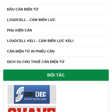
ĐẦU CÂN ĐIỆN TỬ
LOADCELL - CẢM BIẾN LỰC
PHỤ KIỆN CÂN
LOADCELL KELI - CẢM BIẾN LỰC KELI
CÂN ĐIỆN TỬ IN PHIẾU CÂN
DỊCH VỤ CHO THUÊ CÂN ĐIỆN TỬ
ĐỐI TÁC