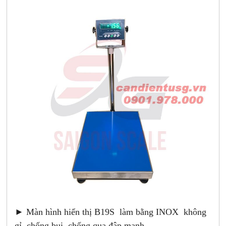
► Màn hình hiển thị B19S làm bằng INOX không
gỉ, chống bụi, chống qua đập mạnh.