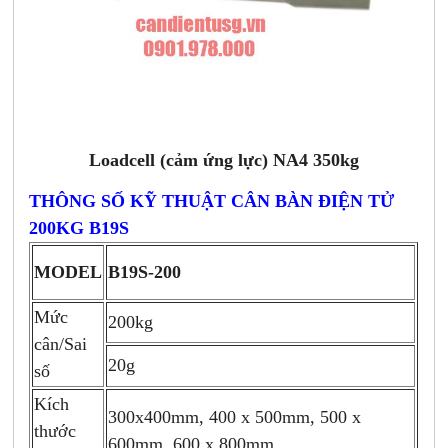
Loadcell (cảm ứng lực) NA4 350kg
THÔNG SỐ KỸ THUẬT CÂN BÀN ĐIỆN TỬ
200KG B19S
MODEL
B19S-200
Mức
200kg
cân/Sai
20g
số
Kích
300x400mm, 400 x 500mm, 500 x
thước
600mm, 600 x 800mm...