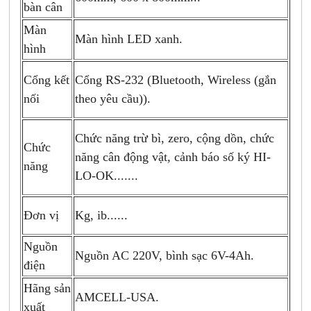
bàn cân
Màn
Màn hình LED xanh.
hình
Cổng kết
Cổng RS-232
(
Bluetooth, Wireless (gắn
nối
theo yêu cầu)).
Chức năng trừ bì, zero, cộng dồn, chức
Chức
năng cân động vật, cảnh báo số ký HI-
năng
LO-OK.......
Đơn vị
Kg, ib......
Nguồn
Nguồn AC 220V, bình sạc 6V-4Ah.
điện
Hãng sản
AMCELL-USA.
xuất