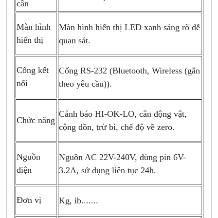
cân
Màn hình
Màn hình hiển thị LED xanh sáng rõ dễ
hiển thị
quan sát.
Cổng kết
Cổng RS-232
(
Bluetooth, Wireless (gắn
nối
theo yêu cầu)).
Cảnh báo HI-OK-LO, cân động vật,
Chức năng
cộng dồn, trừ
bì, chế độ về zero.
Nguồn
Nguồn AC 22V-240V, dùng pin 6V-
điện
3.2A, sử dụng
liên tục 24h.
Đơn vị
Kg, ib.......