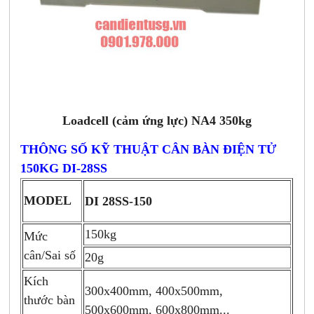
Loadcell (cảm ứng lực) NA4 350kg
THÔNG SỐ KỸ THUẬT CÂN BÀN ĐIỆN TỬ
150KG DI-28SS
MODEL
DI 28SS-150
150kg
Mức
cân/Sai số
20g
Kích
300x400mm, 400x500mm,
thước bàn
500x600mm, 600x800mm...