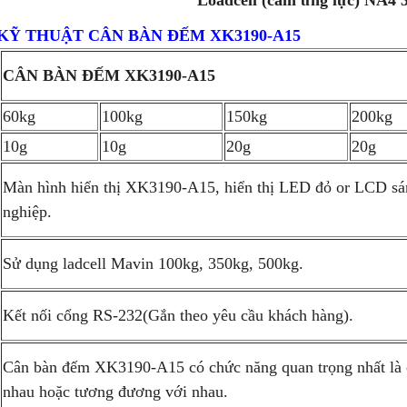
Loadcell (cảm ứng lực) NA4 
KỸ THUẬT CÂN BÀN ĐẾM XK3190-A15
CÂN BÀN ĐẾM XK3190-A15
60kg
100kg
150kg
200kg
10g
10g
20g
20g
Màn hình hiển thị XK3190-A15, hiển thị LED đỏ or LCD sán
nghiệp.
Sử dụng ladcell Mavin 100kg, 350kg, 500kg.
Kết nối cổng RS-232(Gắn theo yêu cầu khách hàng).
Cân bàn đếm XK3190-A15 có chức năng quan trọng nhất là c
nhau hoặc tương đương với nhau.