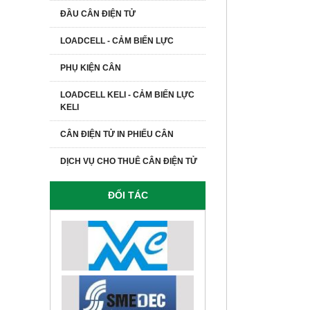
ĐẦU CÂN ĐIỆN TỬ
LOADCELL - CẢM BIẾN LỰC
PHỤ KIỆN CÂN
LOADCELL KELI - CẢM BIẾN LỰC
KELI
CÂN ĐIỆN TỬ IN PHIẾU CÂN
DỊCH VỤ CHO THUÊ CÂN ĐIỆN TỬ
ĐỐI TÁC