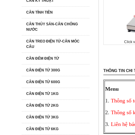
CÂN KỸ THUẬT
CÂN TÍNH TIỀN
CÂN THỦY SẢN-CÂN CHỐNG
NƯỚC
CÂN TREO ĐIỆN TỬ-CÂN MÓC
Click 
CẨU
CÂN ĐẾM ĐIỆN TỬ
CÂN ĐIỆN TỬ 300G
THÔNG TIN CHI 
CÂN ĐIỆN TỬ 600G
Menu
CÂN ĐIỆN TỬ 1KG
1.
Thông số 
CÂN ĐIỆN TỬ 2KG
2.
Thông số 
CÂN ĐIỆN TỬ 3KG
3.
Liên hệ bá
CÂN ĐIỆN TỬ 6KG