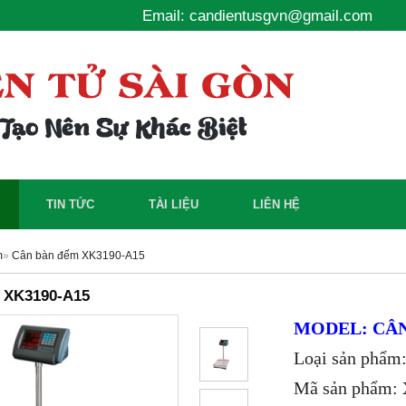
Email: candientusgvn@gmail.com
TIN TỨC
TÀI LIỆU
LIÊN HỆ
m
»
Cân bàn đếm XK3190-A15
 XK3190-A15
MODEL: CÂN
Loại sản phẩm:
Mã sản phẩm: