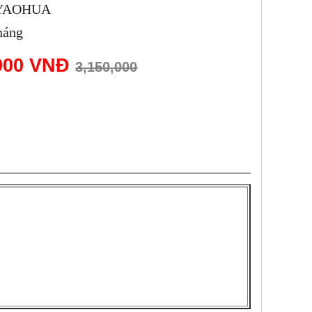
: YAOHUA
háng
,000 VNĐ
3,150,000