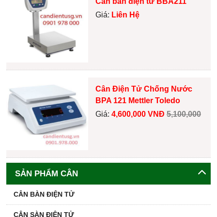
Cân bàn điện tử BBA211
Giá:
Liên Hệ
Cân Điện Tử Chống Nước
BPA 121 Mettler Toledo
Giá:
4,600,000 VNĐ
5,100,000
SẢN PHẨM CÂN
CÂN BÀN ĐIỆN TỬ
CÂN SÀN ĐIỆN TỬ